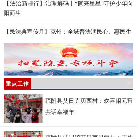
【法治新疆行】治理解码丨“擦亮星星”守护少年向
阳而生
【民法典宣传月】克州：全域普法润民心、惠民生
重点工作
+
疏附县艾日克贝西村：欢喜闹元宵
共话幸福年