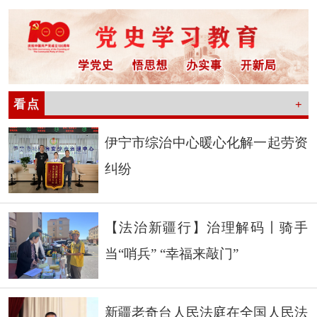
看点
+
伊宁市综治中心暖心化解一起劳资
纠纷
【法治新疆行】治理解码丨骑手
当“哨兵” “幸福来敲门”
新疆老奇台人民法庭在全国人民法