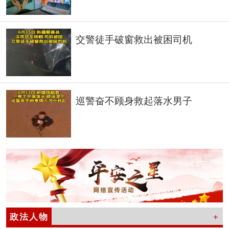
交警徒手破窗救出被困司机
巡警奋不顾身救起落水男子
政法人物
+